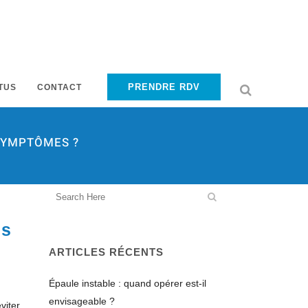
PRENDRE RDV
TUS
CONTACT
 SYMPTÔMES ?
es
ARTICLES RÉCENTS
Épaule instable : quand opérer est-il
envisageable ?
viter