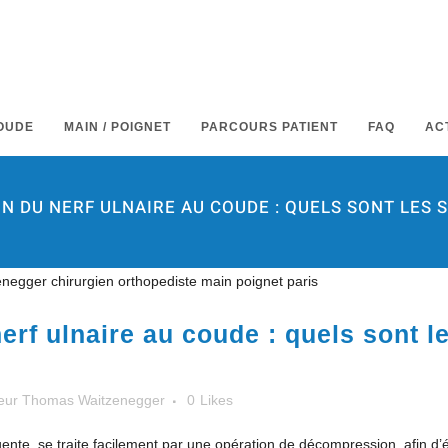
OUDE
MAIN / POIGNET
PARCOURS PATIENT
FAQ
AC
 DU NERF ULNAIRE AU COUDE : QUELS SONT LES
rf ulnaire au coude : quels sont l
eur Thomas Waitzenegger
0
Likes
ente, se traite facilement par une opération de décompression, afin d’é