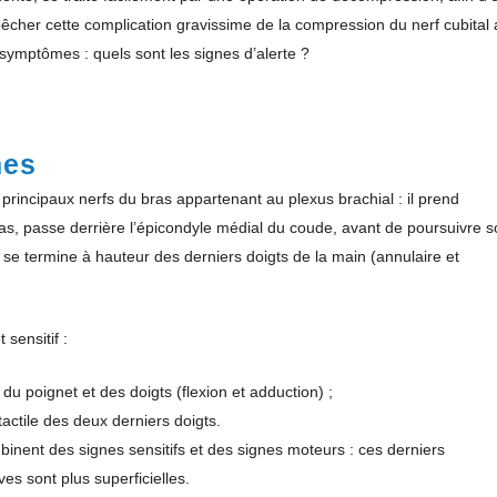
mpêcher cette complication gravissime de la compression du nerf cubital
s symptômes : quels sont les signes d’alerte ?
mes
s principaux nerfs du bras appartenant au plexus brachial : il prend
ras, passe derrière l’épicondyle médial du coude, avant de poursuivre 
: il se termine à hauteur des derniers doigts de la main (annulaire et
 sensitif :
du poignet et des doigts (flexion et adduction) ;
é tactile des deux derniers doigts.
nent des signes sensitifs et des signes moteurs : ces derniers
ves sont plus superficielles.