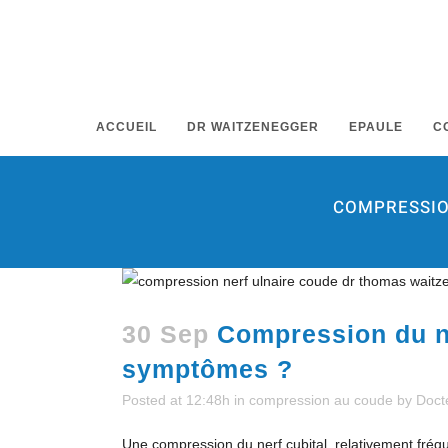
ACCUEIL
DR WAITZENEGGER
EPAULE
C
COMPRESSION
30 Sep
Compression du ne
symptômes ?
Posted at 12:48h
in
compression au coude
by
Doct
Une compression du nerf cubital, relativement fréqu