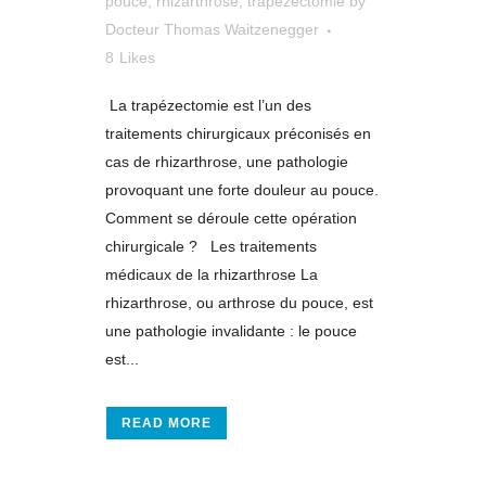
pouce
,
rhizarthrose
,
trapézectomie
by
Docteur Thomas Waitzenegger
8
Likes
La trapézectomie est l’un des
traitements chirurgicaux préconisés en
cas de rhizarthrose, une pathologie
provoquant une forte douleur au pouce.
Comment se déroule cette opération
chirurgicale ? Les traitements
médicaux de la rhizarthrose La
rhizarthrose, ou arthrose du pouce, est
une pathologie invalidante : le pouce
est...
READ MORE