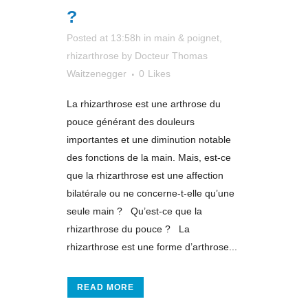
?
Posted at 13:58h
in
main & poignet
,
rhizarthrose
by
Docteur Thomas
Waitzenegger
0
Likes
La rhizarthrose est une arthrose du
pouce générant des douleurs
importantes et une diminution notable
des fonctions de la main. Mais, est-ce
que la rhizarthrose est une affection
bilatérale ou ne concerne-t-elle qu’une
seule main ? Qu’est-ce que la
rhizarthrose du pouce ? La
rhizarthrose est une forme d’arthrose...
READ MORE