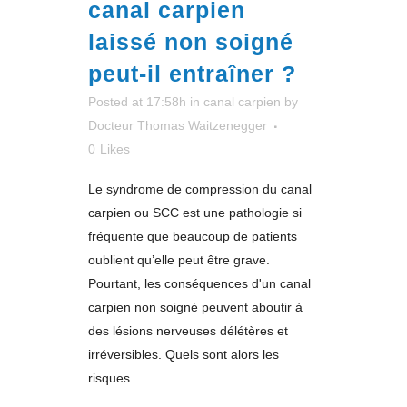
canal carpien
laissé non soigné
peut-il entraîner ?
Posted at 17:58h
in
canal carpien
by
Docteur Thomas Waitzenegger
0
Likes
Le syndrome de compression du canal
carpien ou SCC est une pathologie si
fréquente que beaucoup de patients
oublient qu’elle peut être grave.
Pourtant, les conséquences d'un canal
carpien non soigné peuvent aboutir à
des lésions nerveuses délétères et
irréversibles. Quels sont alors les
risques...