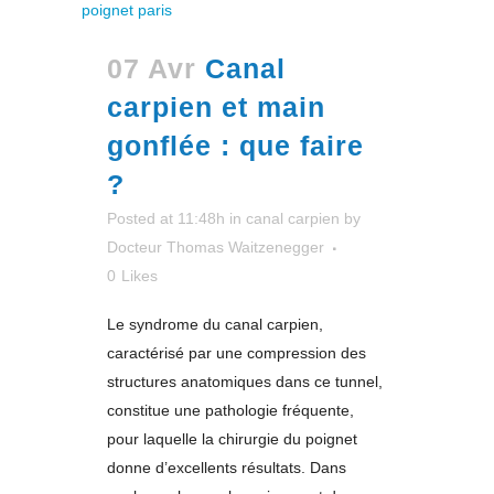
07 Avr
Canal
carpien et main
gonflée : que faire
?
Posted at 11:48h
in
canal carpien
by
Docteur Thomas Waitzenegger
0
Likes
Le syndrome du canal carpien,
caractérisé par une compression des
structures anatomiques dans ce tunnel,
constitue une pathologie fréquente,
pour laquelle la chirurgie du poignet
donne d’excellents résultats. Dans