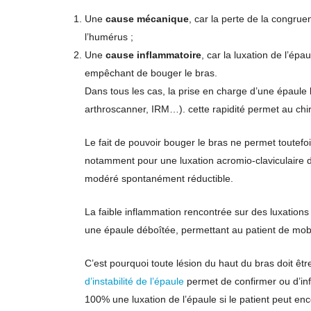
Une
cause mécanique
, car la perte de la congrue
l’humérus ;
Une
cause inflammatoire
, car la luxation de l’é
empêchant de bouger le bras.
Dans tous les cas, la prise en charge d’une épaule l
arthroscanner, IRM…). cette rapidité permet au chiru
Le fait de pouvoir bouger le bras ne permet toutefoi
notamment pour une luxation acromio-claviculaire d
modéré spontanément réductible.
La faible inflammation rencontrée sur des luxation
une épaule déboîtée, permettant au patient de mobil
C’est pourquoi toute lésion du haut du bras doit êt
d’instabilité de l’épaule
permet de confirmer ou d’inf
100% une luxation de l’épaule si le patient peut e