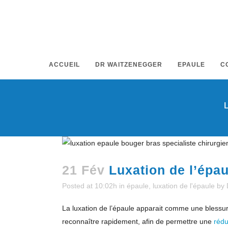
ACCUEIL
DR WAITZENEGGER
EPAULE
C
21 Fév
Luxation de l’épau
Posted at 10:02h
in
épaule
,
luxation de l'épaule
by
La luxation de l’épaule apparait comme une blessure
reconnaître rapidement, afin de permettre une
rédu