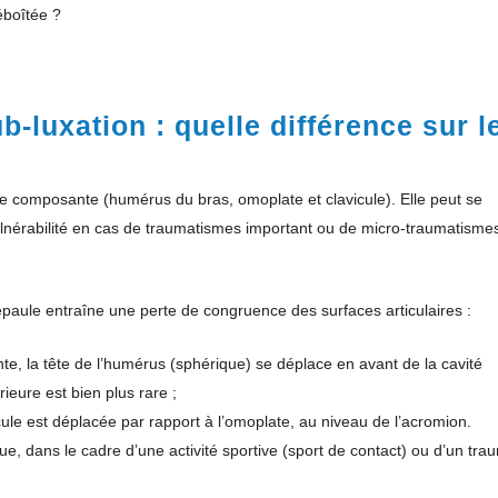
éboîtée ?
b-luxation : quelle différence sur l
le composante (humérus du bras, omoplate et clavicule). Elle peut se
vulnérabilité en cas de traumatismes important ou de micro-traumatisme
’épaule entraîne une perte de congruence des surfaces articulaires :
ente, la tête de l’humérus (sphérique) se déplace en avant de la cavité
ieure est bien plus rare ;
icule est déplacée par rapport à l’omoplate, au niveau de l’acromion.
ue, dans le cadre d’une activité sportive (sport de contact) ou d’un tra