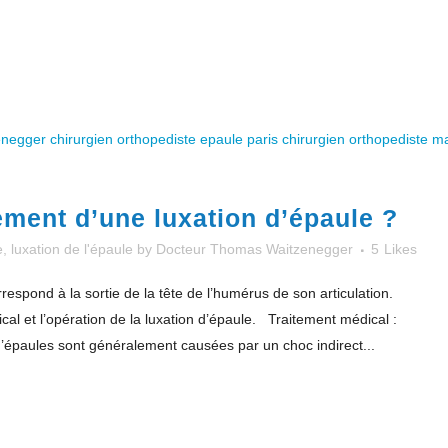
tement d’une luxation d’épaule ?
e
,
luxation de l'épaule
by
Docteur Thomas Waitzenegger
5
Likes
respond à la sortie de la tête de l’humérus de son articulation.
al et l’opération de la luxation d’épaule. Traitement médical :
 d’épaules sont généralement causées par un choc indirect...