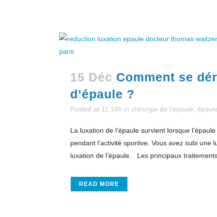
15 Déc
Comment se déro
d’épaule ?
Posted at 11:16h
in
chirurgie de l'épaule
,
épaul
La luxation de l’épaule survient lorsque l’épau
pendant l’activité sportive. Vous avez subi une 
luxation de l’épaule. Les principaux traitements
READ MORE