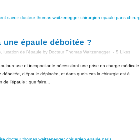
à une épaule déboitée ?
e
,
luxation de l'épaule
by
Docteur Thomas Waitzenegger
5
Likes
douloureuse et incapacitante nécessitant une prise en charge médicale
 déboitée, d'épaule déplacée, et dans quels cas la chirurgie est à
de l’épaule : que faire...