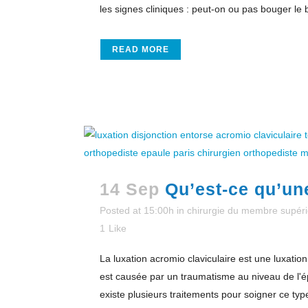
les signes cliniques : peut-on ou pas bouger le 
READ MORE
14 Sep
Qu’est-ce qu’une
Posted at 15:00h
in
chirurgie du membre supéri
1
Like
La luxation acromio claviculaire est une luxation 
est causée par un traumatisme au niveau de l'épa
existe plusieurs traitements pour soigner ce type