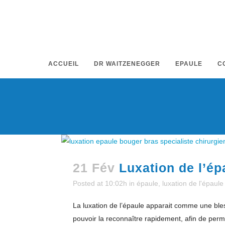
ACCUEIL
DR WAITZENEGGER
EPAULE
C
21 Fév
Luxation de l’ép
Posted at 10:02h
in
épaule
,
luxation de l'épaule
La luxation de l’épaule apparait comme une bles
pouvoir la reconnaître rapidement, afin de perm