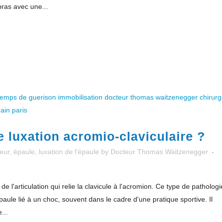
bras avec une...
 luxation acromio-claviculaire ?
eur
,
épaule
,
luxation de l'épaule
by
Docteur Thomas Waitzenegger
de l'articulation qui relie la clavicule à l'acromion. Ce type de pathologi
ule lié à un choc, souvent dans le cadre d'une pratique sportive. Il
...