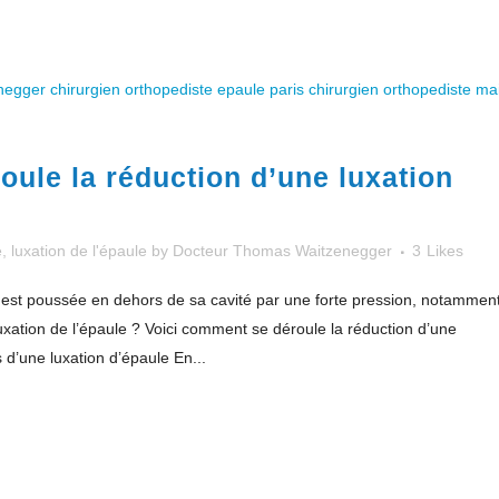
ule la réduction d’une luxation
e
,
luxation de l'épaule
by
Docteur Thomas Waitzenegger
3
Likes
le est poussée en dehors de sa cavité par une forte pression, notammen
luxation de l’épaule ? Voici comment se déroule la réduction d’une
 d’une luxation d’épaule En...