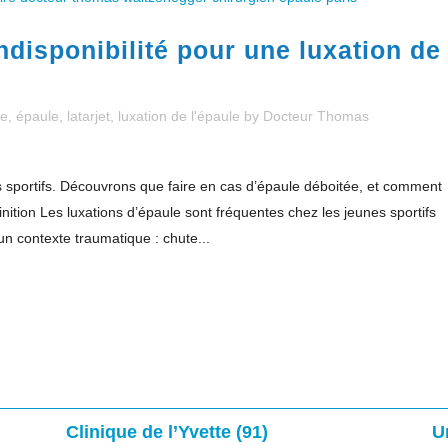
ndisponibilité pour une luxation de
le
,
épaule
,
latarjet
,
luxation de l'épaule
by
Docteur Thomas
es sportifs. Découvrons que faire en cas d’épaule déboitée, et comment
inition Les luxations d’épaule sont fréquentes chez les jeunes sportifs
n contexte traumatique : chute...
Clinique de l’Yvette (91)
U