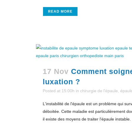
READ MORE
17 Nov
Comment soigner
luxation ?
Posted at 15:00h
in
chirurgie de l'épaule
,
épaul
L'instabilité de l'épaule est un problème qui surv
déboitée. Cette maladie est particulièrement d
il existe des moyens de traiter l'épaule instable.