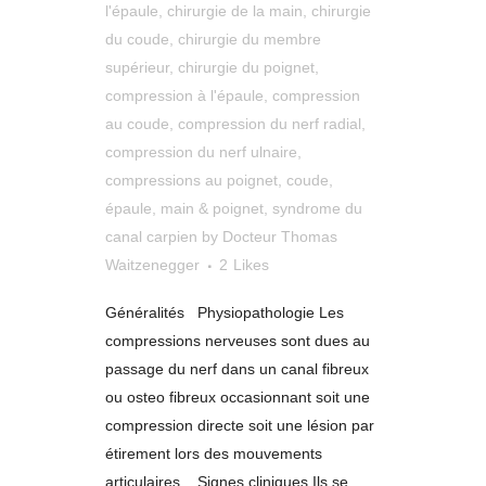
l'épaule
,
chirurgie de la main
,
chirurgie
du coude
,
chirurgie du membre
supérieur
,
chirurgie du poignet
,
compression à l'épaule
,
compression
au coude
,
compression du nerf radial
,
compression du nerf ulnaire
,
compressions au poignet
,
coude
,
épaule
,
main & poignet
,
syndrome du
canal carpien
by
Docteur Thomas
Waitzenegger
2
Likes
Généralités Physiopathologie Les
compressions nerveuses sont dues au
passage du nerf dans un canal fibreux
ou osteo fibreux occasionnant soit une
compression directe soit une lésion par
étirement lors des mouvements
articulaires. Signes cliniques Ils se