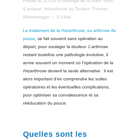
Posted at 11:41h
in
chirurgie de la main
,
main
& poignet
,
rhizarthrose
by
Docteur Thomas
Waitzenegger
0
Likes
Le traitement de la rhizarthrose, ou arthrose du
pouce
, se fait souvent sans opération au
départ, pour soulager la douleur. L’arthrose
restant toutefois une pathologie évolutive, il
arrive souvent un moment où l’opération de la
rhizarthrose devient la seule alternative : il est
alors important d’en comprendre les suites
opératoires et les éventuelles complications,
pour optimiser sa convalescence et sa
rééducation du pouce.
Quelles sont les