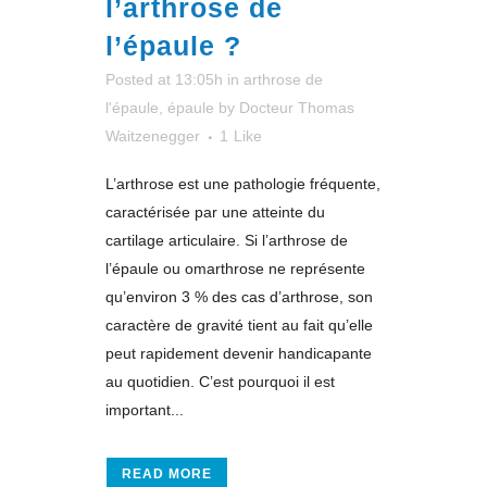
l’arthrose de
l’épaule ?
Posted at 13:05h
in
arthrose de
l'épaule
,
épaule
by
Docteur Thomas
Waitzenegger
1
Like
L’arthrose est une pathologie fréquente,
caractérisée par une atteinte du
cartilage articulaire. Si l’arthrose de
l’épaule ou omarthrose ne représente
qu’environ 3 % des cas d’arthrose, son
caractère de gravité tient au fait qu’elle
peut rapidement devenir handicapante
au quotidien. C’est pourquoi il est
important...
READ MORE