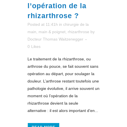
l’opération de la
rhizarthrose ?
Posted at 11:41h
in
chirurgie de la
main
,
main & poignet
,
rhizarthrose
by
Docteur Thomas Waitzenegger
0
Likes
Le traitement de la rhizarthrose, ou
arthrose du pouce, se fait souvent sans
opération au départ, pour soulager la
douleur. L’arthrose restant toutefois une
pathologie évolutive, il arrive souvent un
moment où l’opération de la
rhizarthrose devient la seule
alternative : il est alors important d’en...