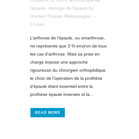
Posted at 12:59h
in
arthroscopie de
l'épaule
,
chirurgie de l'épaule
by
Docteur Thomas Waitzenegger
0
Likes
L’arthrose de l’épaule, ou omarthrose,
ne représente que 3 % environ de tous
les cas d’arthrose. Mais sa prise en
charge impose une approche
rigoureuse du chirurgien orthopédique,
le choix de l’opération de la prothèse
d’épaule étant essentiel entre la
prothèse épaule inversée et la...
READ MORE