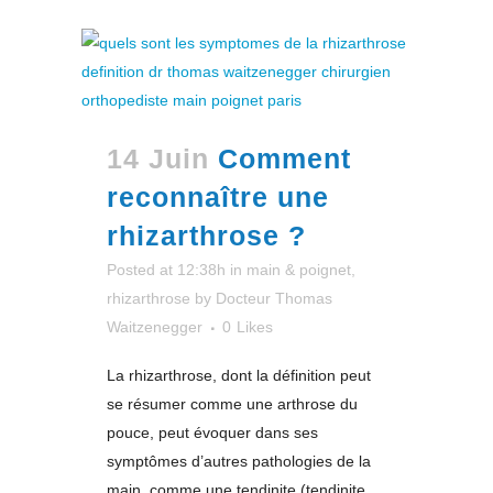
14 Juin
Comment
reconnaître une
rhizarthrose ?
Posted at 12:38h
in
main & poignet
,
rhizarthrose
by
Docteur Thomas
Waitzenegger
0
Likes
La rhizarthrose, dont la définition peut
se résumer comme une arthrose du
pouce, peut évoquer dans ses
symptômes d’autres pathologies de la
main, comme une tendinite (tendinite