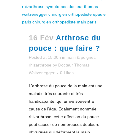
16 Fév
Arthrose du
pouce : que faire ?
Posted at 15:00h
in
main & poignet
,
rhizarthrose
by
Docteur Thomas
Waitzenegger
0
Likes
L'arthrose du pouce de la main est une
maladie très courante et très
handicapante, qui arrive souvent à
cause de l'âge. Egalement nommée
rhizarthrose, cette affection du pouce
peut causer de nombreuses douleurs
physiques qui déforment la main.