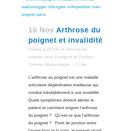
15 Nov
Arthrose du
poignet et invalidité
Posted at 09:31h
in
arthrose du
poignet
,
main & poignet
by
Docteur
Thomas Waitzenegger
1
Like
L'arthrose au poignet est une maladie
articulaire dégénérative insidieuse qui
conduit inévitablement à une invalidité.
Quels symptômes doivent alerter le
patient et comment soigner l’arthrose
du poignet ? Qu’est-ce que l’arthrose
du poignet ? Point de jonction entre
l’avant-bras et la main, le poignet réunit