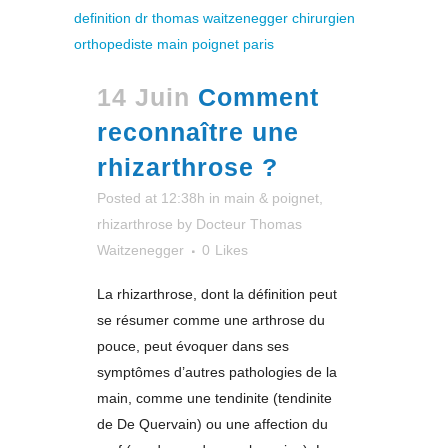
14 Juin
Comment
reconnaître une
rhizarthrose ?
Posted at 12:38h
in
main & poignet
,
rhizarthrose
by
Docteur Thomas
Waitzenegger
0
Likes
La rhizarthrose, dont la définition peut
se résumer comme une arthrose du
pouce, peut évoquer dans ses
symptômes d’autres pathologies de la
main, comme une tendinite (tendinite
de De Quervain) ou une affection du