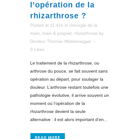
l’opération de la
rhizarthrose ?
Posted at 11:41h
in
chirurgie de la
main
,
main & poignet
,
rhizarthrose
by
Docteur Thomas Waitzenegger
0
Likes
Le traitement de la rhizarthrose, ou
arthrose du pouce, se fait souvent sans
opération au départ, pour soulager la
douleur. L’arthrose restant toutefois une
pathologie évolutive, il arrive souvent un
moment où l’opération de la
rhizarthrose devient la seule
alternative : il est alors important d’en...
READ MORE