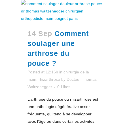
14 Sep
Comment
soulager une
arthrose du
pouce ?
Posted at 12:16h
in
chirurgie de la
main
,
rhizarthrose
by
Docteur Thomas
Waitzenegger
0
Likes
L’arthrose du pouce ou rhizarthrose est
une pathologie dégénérative assez
fréquente, qui tend à se développer
avec l’âge ou dans certaines activités