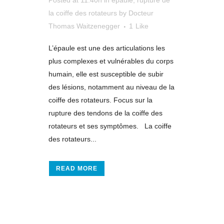
Posted at 11:40h
in
épaule
,
rupture de
la coiffe des rotateurs
by
Docteur
Thomas Waitzenegger
1
Like
L’épaule est une des articulations les
plus complexes et vulnérables du corps
humain, elle est susceptible de subir
des lésions, notamment au niveau de la
coiffe des rotateurs. Focus sur la
rupture des tendons de la coiffe des
rotateurs et ses symptômes. La coiffe
des rotateurs...
READ MORE