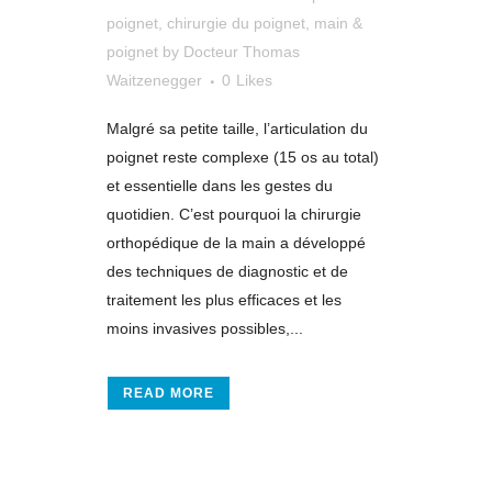
poignet
,
chirurgie du poignet
,
main &
poignet
by
Docteur Thomas
Waitzenegger
0
Likes
Malgré sa petite taille, l’articulation du
poignet reste complexe (15 os au total)
et essentielle dans les gestes du
quotidien. C’est pourquoi la chirurgie
orthopédique de la main a développé
des techniques de diagnostic et de
traitement les plus efficaces et les
moins invasives possibles,...
READ MORE