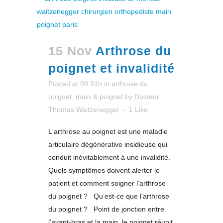
15 Nov
Arthrose du
poignet et invalidité
Posted at 09:31h
in
arthrose du
poignet
,
main & poignet
by
Docteur
Thomas Waitzenegger
1
Like
L'arthrose au poignet est une maladie
articulaire dégénérative insidieuse qui
conduit inévitablement à une invalidité.
Quels symptômes doivent alerter le
patient et comment soigner l’arthrose
du poignet ? Qu’est-ce que l’arthrose
du poignet ? Point de jonction entre
l’avant-bras et la main, le poignet réunit