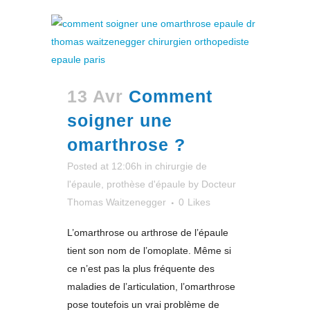
13 Avr
Comment
soigner une
omarthrose ?
Posted at 12:06h
in
chirurgie de
l'épaule
,
prothèse d'épaule
by
Docteur
Thomas Waitzenegger
0
Likes
L’omarthrose ou arthrose de l’épaule
tient son nom de l’omoplate. Même si
ce n’est pas la plus fréquente des
maladies de l’articulation, l’omarthrose
pose toutefois un vrai problème de